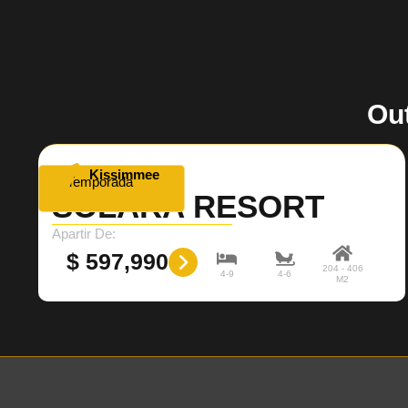
Ou
Kissimmee
Temporada
SOLARA RESORT
Apartir De:
$ 597,990
204 - 406
4-9
4-6
M2