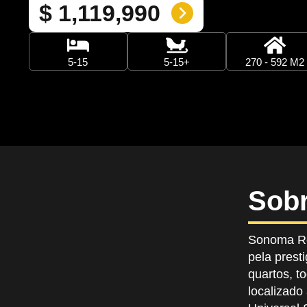
$ 1,119,990
5-15
5-15+
270 - 592 M2
Sobr
Sonoma Re
pela prest
quartos, t
localizado