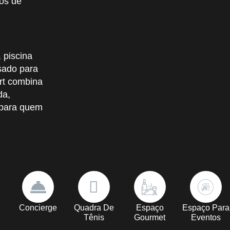
os de
 piscina
nsado para
rt combina
da,
 para quem
Concierge
Quadra De
Espaço
Espaço Para
Tênis
Gourmet
Eventos