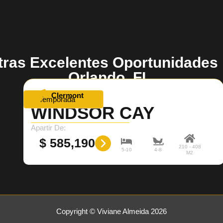
tras Excelentes Oportunidades
Orlando, FL.
Clermont
Temporada
WINDSOR CAY
Apartir De:
$ 585,190
210 - 408
5-10
4-8
M2
Copyright © Viviane Almeida 2026