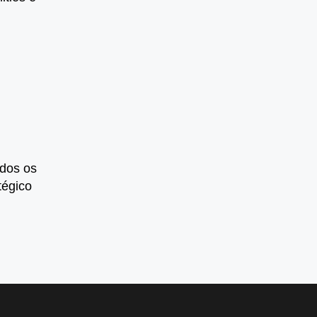
odos os
tégico