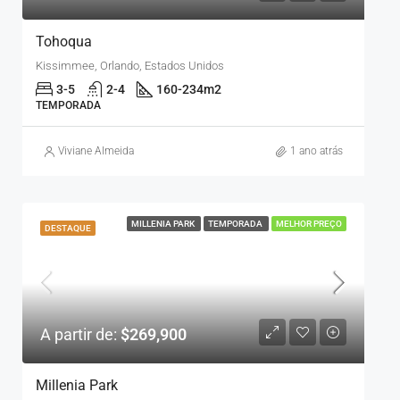
Tohoqua
Kissimmee, Orlando, Estados Unidos
3-5
2-4
160-234
m2
TEMPORADA
Viviane Almeida
1 ano atrás
MILLENIA PARK
TEMPORADA
MELHOR PREÇO
DESTAQUE
A partir de:
$269,900
Millenia Park