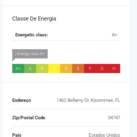
Classe De Energia
Energetic class:
A+
| Energy class A+
A+
A
B
C
D
E
F
G
H
Endereço
1462 Bellamy Dr, Kissimmee, FL
Zip/Postal Code
34747
País
Estados Unidos