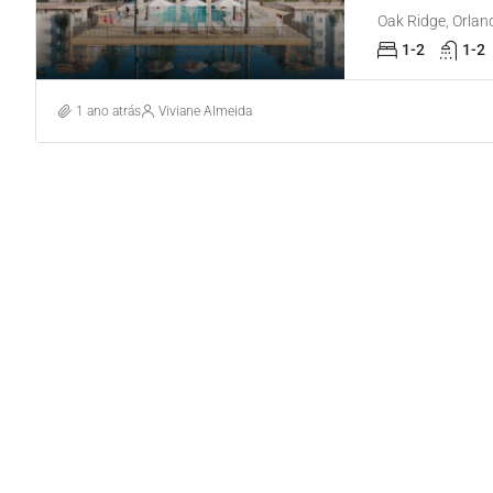
Oak Ridge, Orlan
1-2
1-2
1 ano atrás
Viviane Almeida