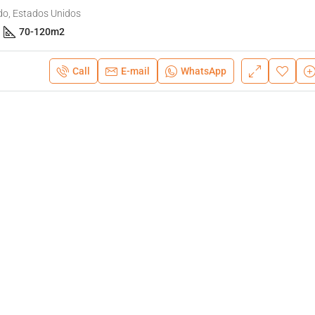
do, Estados Unidos
70-120
m2
Call
E-mail
WhatsApp
A partir de:
$525,990
Montverde, Orlando, Estados Unido