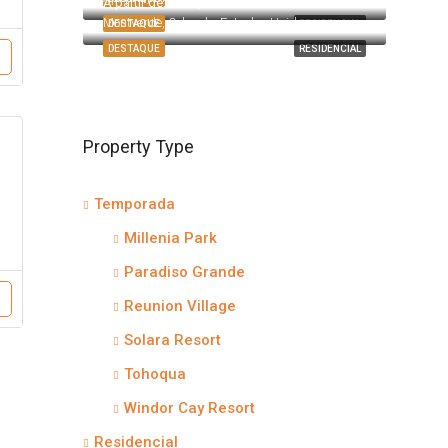
A partir de:
$525,990
Montverde, Orlando, Estados Unidos
DESTAQUE
RESIDENCIAL
DESTAQUE
RESIDENCIAL
Property Type
Temporada
Millenia Park
Paradiso Grande
Reunion Village
Solara Resort
Tohoqua
Windor Cay Resort
Residencial