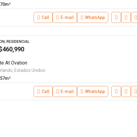
70
m²
Call
E-mail
WhatsApp
ON, RESIDENCIAL
$460,990
te At Ovation
Orlando, Estados Unidos
57
m²
Call
E-mail
WhatsApp