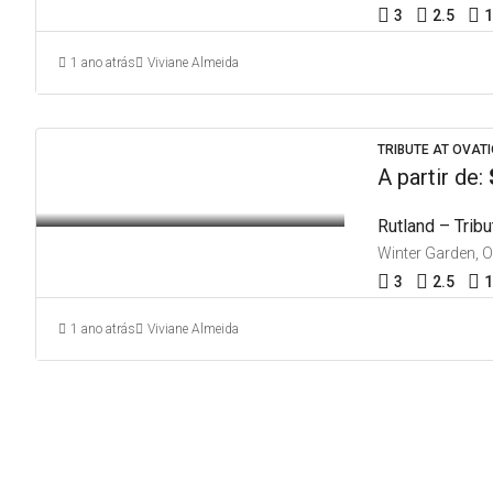
3
2.5
1
1 ano atrás
Viviane Almeida
TRIBUTE AT OVATI
A partir de:
Rutland – Tribu
Winter Garden, 
3
2.5
1
1 ano atrás
Viviane Almeida