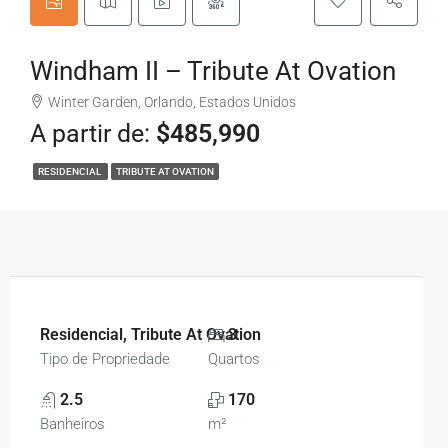
Windham II – Tribute At Ovation
Winter Garden, Orlando, Estados Unidos
A partir de:
$485,990
RESIDENCIAL
TRIBUTE AT OVATION
Residencial, Tribute At Ovation
3
Tipo de Propriedade
Quartos
2.5
170
Banheiros
m²