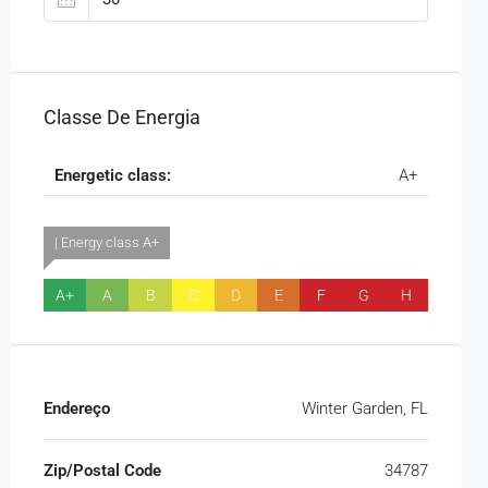
Classe De Energia
Energetic class:
A+
| Energy class A+
A+
A
B
C
D
E
F
G
H
Endereço
Winter Garden, FL
Zip/Postal Code
34787