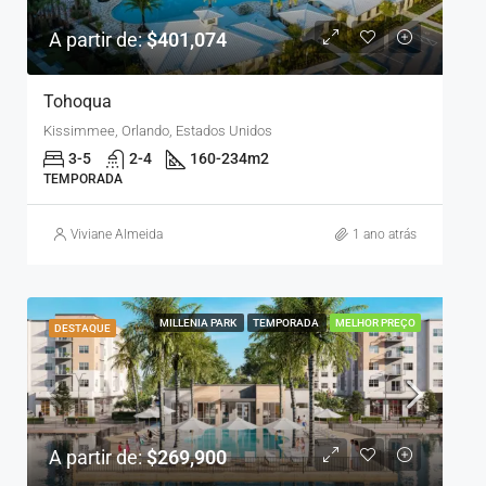
A partir de:
$401,074
Tohoqua
Kissimmee, Orlando, Estados Unidos
3-5
2-4
160-234
m2
TEMPORADA
Viviane Almeida
1 ano atrás
MILLENIA PARK
TEMPORADA
MELHOR PREÇO
DESTAQUE
A partir de:
$269,900