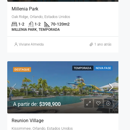
Millenia Park
Oak Ridge, Orlando, Estados Unidos
1-2
1-2
70-120
m2
MILLENIA PARK, TEMPORADA
Viviane Almeida
1 ano atrás
TEMPORADA
NOVA FASE
DESTAQUE
A partir de:
$398,900
Reunion Village
Kissimmee, Orlando, Estados Unidos