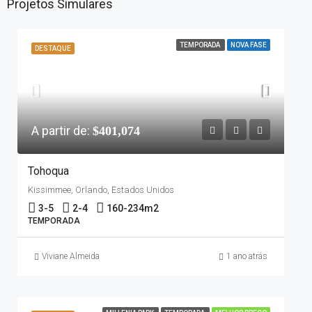
Projetos Simulares
TEMPORADA
NOVA FASE
DESTAQUE
A partir de:
$401,074
Tohoqua
Kissimmee, Orlando, Estados Unidos
3-5
2-4
160-234
m2
TEMPORADA
Viviane Almeida
1 ano atrás