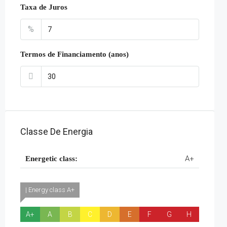
Taxa de Juros
%
Termos de Financiamento (anos)
Classe De Energia
A+
Energetic class:
| Energy class A+
A+
A
B
C
D
E
F
G
H