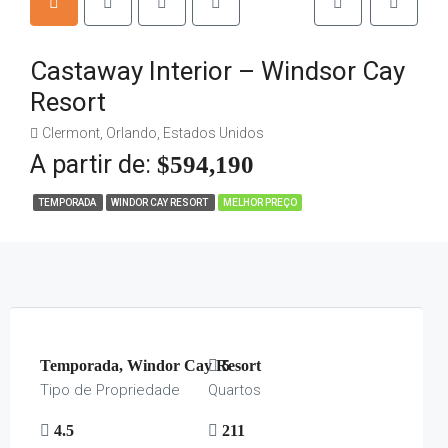
Castaway Interior – Windsor Cay
Resort
Clermont, Orlando, Estados Unidos
A partir de:
$594,190
TEMPORADA
WINDOR CAY RESORT
MELHOR PREÇO
Temporada, Windor Cay Resort
5
Tipo de Propriedade
Quartos
4.5
211