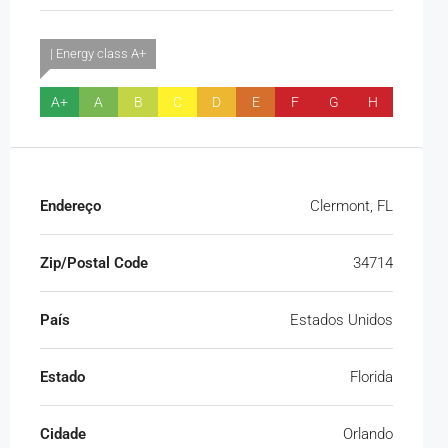
| Energy class A+
A+
A
B
C
D
E
F
G
H
Endereço
Clermont, FL
Zip/Postal Code
34714
País
Estados Unidos
Estado
Florida
Cidade
Orlando