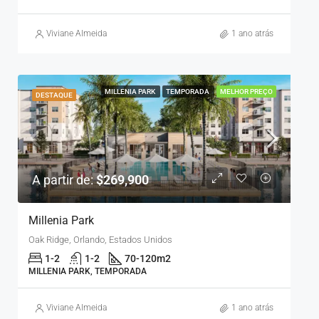
Viviane Almeida
1 ano atrás
MILLENIA PARK
TEMPORADA
MELHOR PREÇO
DESTAQUE
A partir de:
$269,900
Millenia Park
Oak Ridge, Orlando, Estados Unidos
1-2
1-2
70-120
m2
MILLENIA PARK, TEMPORADA
Viviane Almeida
1 ano atrás