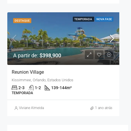
TEMPORADA
NOVA FASE
DESTAQUE
A partir de:
$398,900
Reunion Village
Kissimmee, Orlando, Estados Unidos
2-3
1-2
139-144
m²
TEMPORADA
Viviane Almeida
1 ano atrás