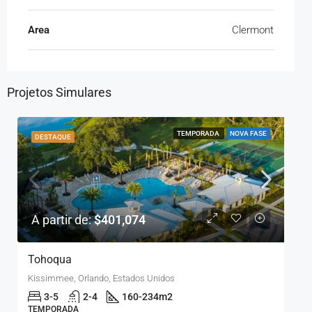
Area
Clermont
Projetos Simulares
TEMPORADA
NOVA FASE
DESTAQUE
A partir de:
$401,074
Tohoqua
Kissimmee, Orlando, Estados Unidos
3-5
2-4
160-234
m2
TEMPORADA