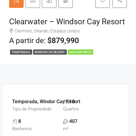
Clearwater – Windsor Cay Resort
Clermont, Orlando, Estados Unidos
A partir de:
$879,990
TEMPORADA
WINDOR CAY RESORT
MELHOR PREÇO
Temporada, Windor Cay Resort
10
Tipo de Propriedade
Quartos
8
407
Banheiros
m²