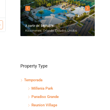
A partir de:
$401,074
A partir
s
Kissimmee, Orlando, Estados Unidos
Oak Rid
Property Type
Temporada
Millenia Park
Paradiso Grande
Reunion Village