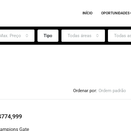
INÍCIO
OPORTUNIDADES
Max. Preço
Tipo
Todas áreas
Todas a
Ordenar por:
Ordem padrão
$774,999
DESTAQUE
hampions Gate