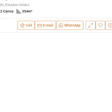
do, Estados Unidos
2 Carros
354
m²
Call
E-mail
WhatsApp
A partir de:
$525,990
Montverde, Orlando, Estados Unido