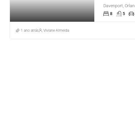
Davenport, Orlan
8
5
1 ano atrás
Viviane Almeida