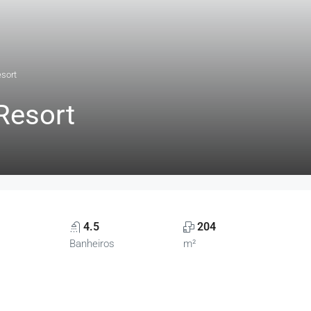
esort
 Resort
4.5
204
Banheiros
m²