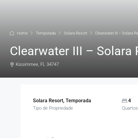
Home
Temporada
Solara Resort
Clearwater III – Solara R
Clearwater III – Solara
Kissimmee, FL 34747
Solara Resort, Temporada
4
Tipo de Propriedade
Quartos