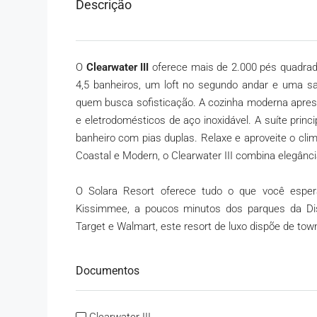
Descrição
O
Clearwater III
oferece mais de 2.000 pés quadrado
4,5 banheiros, um loft no segundo andar e uma sal
quem busca sofisticação. A cozinha moderna apres
e eletrodomésticos de aço inoxidável. A suíte prin
banheiro com pias duplas. Relaxe e aproveite o clima
Coastal e Modern, o Clearwater III combina elegância
O Solara Resort oferece tudo o que você espe
Kissimmee, a poucos minutos dos parques da Dis
Target e Walmart, este resort de luxo dispõe de tow
Documentos