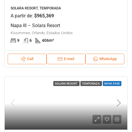
SOLARA RESORT, TEMPORADA
A partir de:
$965,369
Napa III – Solara Resort
Kissimmee, Orlando, Estados Unidos
9
6
406
m²
Call
E-mail
WhatsApp
SOLARA RESORT
TEMPORADA
NOVA FASE