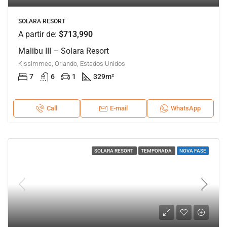
SOLARA RESORT
A partir de:
$713,990
Malibu III – Solara Resort
Kissimmee, Orlando, Estados Unidos
7
6
1
329
m²
Call
E-mail
WhatsApp
SOLARA RESORT
TEMPORADA
NOVA FASE