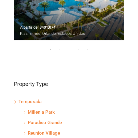
A partir de:
$401,074
A pa
Kissimmee, Orlando, Estados Unidos
Oak 
Property Type
Temporada
Millenia Park
Paradiso Grande
Reunion Village