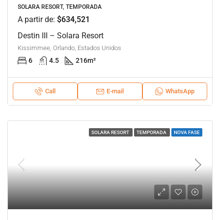
SOLARA RESORT, TEMPORADA
A partir de:
$634,521
Destin III – Solara Resort
Kissimmee, Orlando, Estados Unidos
6
4.5
216
m²
Call
E-mail
WhatsApp
SOLARA RESORT
TEMPORADA
NOVA FASE