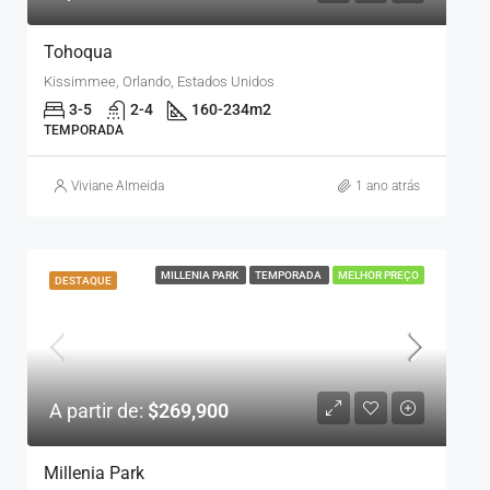
Tohoqua
Kissimmee, Orlando, Estados Unidos
3-5
2-4
160-234
m2
TEMPORADA
Viviane Almeida
1 ano atrás
MILLENIA PARK
TEMPORADA
MELHOR PREÇO
DESTAQUE
A partir de:
$269,900
Millenia Park