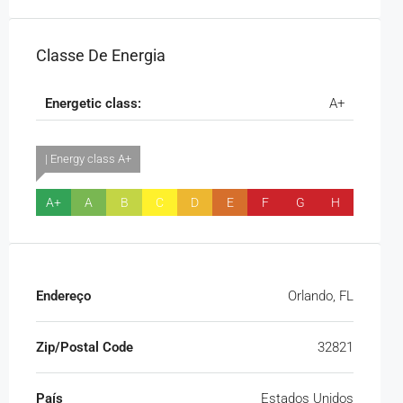
Classe De Energia
Energetic class:
A+
| Energy class A+
A+
A
B
C
D
E
F
G
H
Endereço
Orlando, FL
Zip/Postal Code
32821
País
Estados Unidos