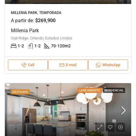
MILLENIA PARK, TEMPORADA
A partir de:
$269,900
Millenia Park
Oak Ridge, Orlando, Estados Unidos
1-2
1-2
70-120
m2
Call
E-mail
WhatsApp
LANÇAMENTO
RESIDENCIAL
DESTAQUE