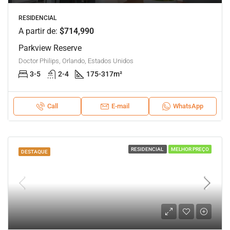
RESIDENCIAL
A partir de:
$714,990
Parkview Reserve
Doctor Philips, Orlando, Estados Unidos
3-5
2-4
175-317
m²
Call
E-mail
WhatsApp
RESIDENCIAL
MELHOR PREÇO
DESTAQUE