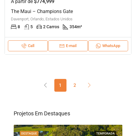
A partir de
$774,999
The Maui – Champions Gate
Davenport, Orlando, Estados Unidos
8
5
2 Carros
354
m²
Call
E-mail
WhatsApp
1
2
Projetos Em Destaques
CIAL
DESTAQUE
TEMPORADA
DES