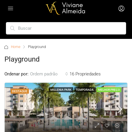
Home
Playground
Playground
Ordenar por:
16 Propriedades
Ordem padrão
MILLENIA PARK
TEMPORADA
MELHOR PREÇO
DESTAQUE