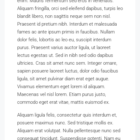
enim. Mauris fermentum sed eros in venenatis.
Aliquam fringilla, orci sed eleifend dapibus, turpis leo
blandit libero, non sagittis neque sem non nisl.
Praesent id pretium nibh. Interdum et malesuada
fames ac ante ipsum primis in faucibus. Nullam
dolor felis, lobortis ac leo eu, suscipit interdum
purus. Praesent varius auctor ligula, ut laoreet
lectus egestas ut. Sed in nibh sed odio dapibus
ultricies. Cras sit amet nunc sem. Integer ornare,
sapien posuere laoreet luctus, dolor odio faucibus
ligula, sit amet pulvinar diam erat eget augue.
Vivamus elementum eget lorem id aliquam.
Maecenas vel nisl lorem. Etiam purus justo,
commodo eget erat vitae, mattis euismod ex.
Aliquam ligula felis, consectetur quis interdum et,
posuere maximus nunc. Sed tristique mollis ex.
Aliquam erat volutpat. Nulla pellentesque nunc sed
consequat tincidunt. Suspendisse potenti. Nam eu