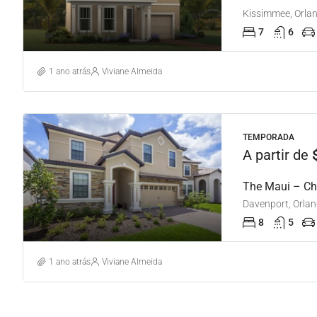
Kissimmee, Orla
7
6
1 ano atrás
Viviane Almeida
TEMPORADA
A partir de
The Maui – C
Davenport, Orlan
8
5
1 ano atrás
Viviane Almeida