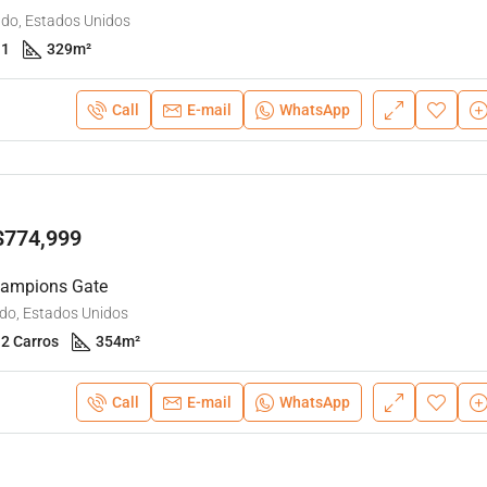
ndo, Estados Unidos
1
329
m²
Call
E-mail
WhatsApp
$774,999
hampions Gate
do, Estados Unidos
2 Carros
354
m²
Call
E-mail
WhatsApp