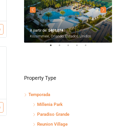
A partir de:
$401,074
A partir
Kissimmee, Orlando, Estados Unidos
Oak Rid
Property Type
Temporada
Millenia Park
Paradiso Grande
Reunion Village