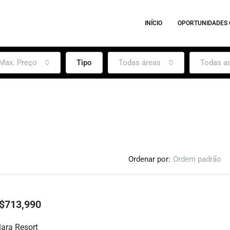
INÍCIO
OPORTUNIDADES
Max. Preço
Tipo
Todas áreas
Todas a
Ordenar por:
Ordem padrão
A partir de:
$525,990
Montverde, Orlando, Estados Unido
$713,990
DESTAQUE
lara Resort