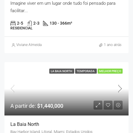
Imagine viver em um lugar onde tudo foi pensado para
facilitar...
2-5
2-3
130 - 366
m²
RESIDENCIAL
Viviane Almeida
1 ano atrás
LA BAIA NORTH
TEMPORADA
MELHOR PREÇO
A partir de:
$1,440,000
La Baia North
Bay Harbor Island, Litoral, Miami, Estados Unidos