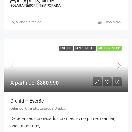
8
6
385
m²
SOLARA RESORT, TEMPORADA
Viviane Almeida
1 ano atrás
EVERBE
RESIDENCIAL
MELHOR PREÇO
A partir de:
$380,990
Orchid – EverBe
Orlando, Orlando, Estados Unidos
Receba seus convidados com estilo no primeiro andar,
onde a cozinha,...