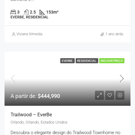
3
2.5
153
m²
EVERBE, RESIDENCIAL
Viviane Almeida
1 ano atrás
EVERBE
RESIDENCIAL
MELHOR PREÇO
A partir de:
$444,990
Trailwood – EverBe
Orlando, Orlando, Estados Unidos
Descubra o elegante design do Trailwood Townhome no