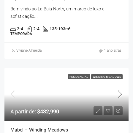
Bem-vindo ao La Baia North, um marco de luxo e
sofisticação...
2-4
2-4
135-193
m²
TEMPORADA
Viviane Almeida
1 ano atrás
RESIDENCIAL
WINDING MEADOWS
A partir de:
$432,990
Mabel – Winding Meadows