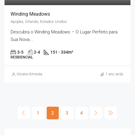
Winding Meadows
Apopka, Orlando, Estados Unidos
Descubra o Winding Meadows – O Lugar Perfeito para
Sua Nova...
3-5
2-4
151 - 334
m²
RESIDENCIAL
Viviane Almeida
1 ano atrás
1
2
3
4