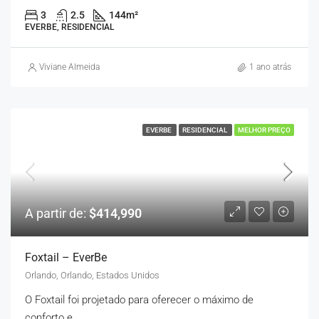
3
2.5
144
m²
EVERBE, RESIDENCIAL
Viviane Almeida
1 ano atrás
EVERBE
RESIDENCIAL
MELHOR PREÇO
A partir de:
$414,990
Foxtail – EverBe
Orlando, Orlando, Estados Unidos
O Foxtail foi projetado para oferecer o máximo de
conforto e...